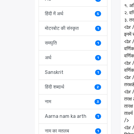
१. अ
२. वर
हिंदी में अर्थ
5
३. तर
<br 
मोटरबोट की संस्कृत
1
इनमें
<br 
समपृति
1
वर्ण
वर्णि
अर्थ
1
<br 
वर्ण
Sanskrit
1
<br 
तरक्ष
हिंदी शब्दार्थ
2
<br 
तरक्ष
नाम
3
तारक्
तार्
Aarna nam ka arth
1
/>
<br 
नाम का मतलब
1