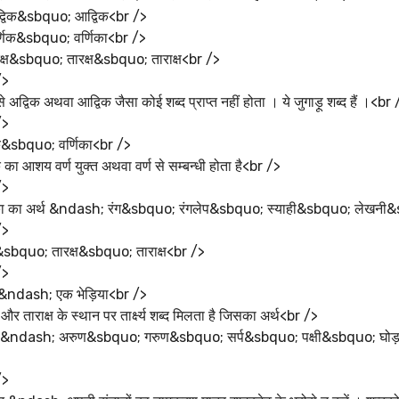
द्विक&sbquo; आद्विक<br />
्णिक&sbquo; वर्णिका<br />
क्ष&sbquo; तारक्ष&sbquo; ताराक्ष<br />
/>
 से अद्विक अथवा आद्विक जैसा कोई शब्द प्राप्त नहीं होता । ये जुगाड़ू शब्द हैं ।<br 
/>
िक&sbquo; वर्णिका<br />
क का आशय वर्ण युक्त अथवा वर्ण से सम्बन्धी होता है<br />
/>
िका का अर्थ &ndash; रंग&sbquo; रंगलेप&sbquo; स्याही&sbquo; लेखनी&sb
/>
&sbquo; तारक्ष&sbquo; ताराक्ष<br />
/>
 &ndash; एक भेड़िया<br />
ष और ताराक्ष के स्थान पर तार्क्ष्य शब्द मिलता है जिसका अर्थ<br />
क्ष्य &ndash; अरुण&sbquo; गरुण&sbquo; सर्प&sbquo; पक्षी&sbquo; घ
/>