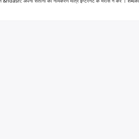
न &ndash; अपनी संतानों का नामकरण मात्र इण्टरनेट के भरोसे न करें । शब्दकोश