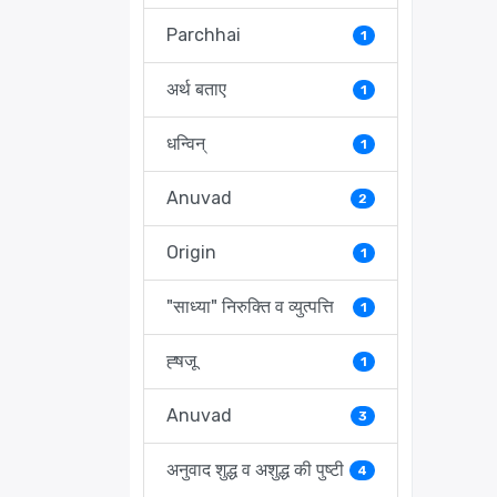
Parchhai
1
अर्थ बताए
1
धन्विन्
1
Anuvad
2
Origin
1
"साध्या" निरुक्ति व व्युत्पत्ति
1
ह्षजू
1
Anuvad
3
अनुवाद शुद्ध व अशुद्ध की पुष्टी
4