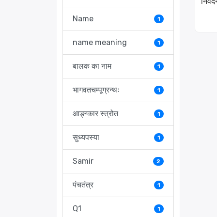
निवेद
Name
1
name meaning
1
बालक का नाम
1
भागवतचम्पूग्रन्थः
1
आङ्ग्कार स्त्रोत
1
सुध्यपस्या
1
Samir
2
पंचतंत्र
1
Q1
1