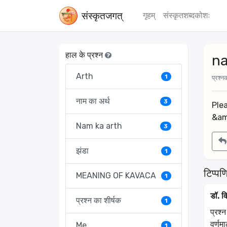
संस्‍कृतजगत्
गृहम्
संस्‍कृतशब्‍दकोशः
हाल के प्रश्न
n
Arth
1
प्रश्नक
नाम का अर्थ
3
Ple
&am
Nam ka arth
3
झंडा
1
टिप्पणि
MEANING OF KAVACA
1
डॉ. वि
प्रश्न का शीर्षक
1
प्रश्
वर्णम
Me
1