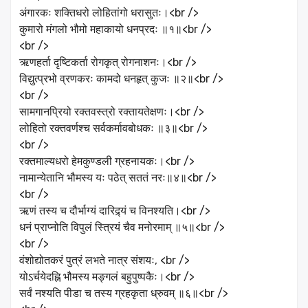
अंगारकः शक्तिधरो लोहितांगो धरासुतः।<br />
कुमारो मंगलो भौमो महाकायो धनप्रदः ॥१॥<br />
<br />
ऋणहर्ता दृष्टिकर्ता रोगकृत् रोगनाशनः।<br />
विद्युत्प्रभो व्रणकरः कामदो धनहृत् कुजः ॥२॥<br />
<br />
सामगानप्रियो रक्तवस्त्रो रक्तायतेक्षणः।<br />
लोहितो रक्तवर्णश्च सर्वकर्मावबोधकः ॥३॥<br />
<br />
रक्तमाल्यधरो हेमकुण्डली ग्रहनायकः।<br />
नामान्येतानि भौमस्य यः पठेत् सततं नरः॥४॥<br />
<br />
ऋणं तस्य च दौर्भाग्यं दारिद्र्यं च विनश्यति।<br />
धनं प्राप्नोति विपुलं स्त्रियं चैव मनोरमाम् ॥५॥<br />
<br />
वंशोद्योतकरं पुत्रं लभते नात्र संशयः, <br />
योऽर्चयेदह्नि भौमस्य मङ्गलं बहुपुष्पकैः।<br />
सर्वं नश्यति पीडा च तस्य ग्रहकृता ध्रुवम् ॥६॥<br />