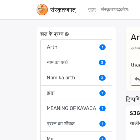
संस्‍कृतजगत्
गृहम्
संस्‍कृतशब्‍दकोशः
हाल के प्रश्न
A
Arth
1
प्रश्नक
नाम का अर्थ
3
tha
Nam ka arth
3
झंडा
1
टिप्पणि
MEANING OF KAVACA
1
SJG
थालीया
प्रश्न का शीर्षक
1
Me
1