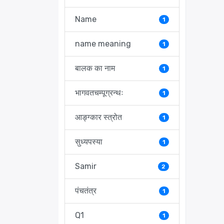
Name
1
name meaning
1
बालक का नाम
1
भागवतचम्पूग्रन्थः
1
आङ्ग्कार स्त्रोत
1
सुध्यपस्या
1
Samir
2
पंचतंत्र
1
Q1
1