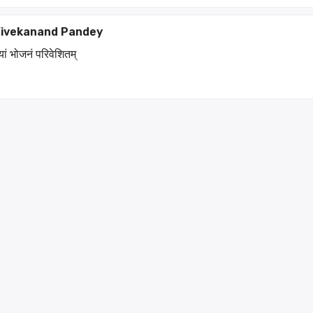
Vivekanand Pandey
यां भोजनं परिवेशितम्