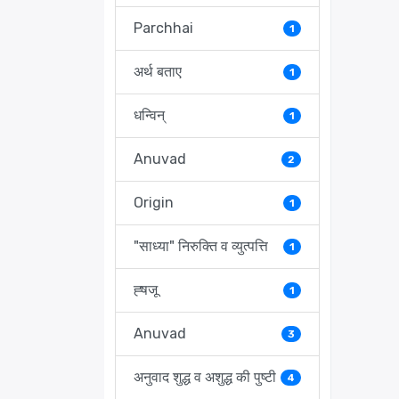
Parchhai
1
अर्थ बताए
1
धन्विन्
1
Anuvad
2
Origin
1
"साध्या" निरुक्ति व व्युत्पत्ति
1
ह्षजू
1
Anuvad
3
अनुवाद शुद्ध व अशुद्ध की पुष्टी
4