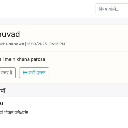
nuvad
र्ता:
Unknown
| 15/10/2023 | 06:15 PM
ali mein khana parosa
उत्तर दें
सभी प्रश्न
याँ
G
ं भोजनं परोक्ष्यते!