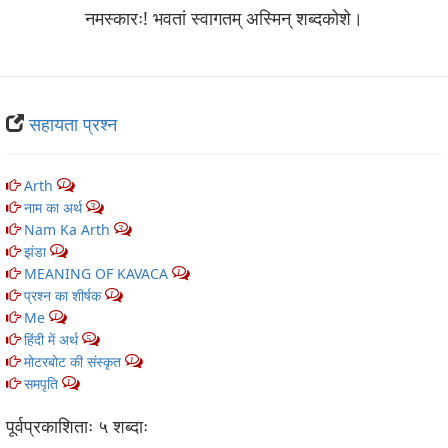
नमस्कारः! भवतां स्वागतम् अस्मिन् शब्‍दकोशे।
सहायता प्रश्न
Arth
1
नाम का अर्थ
3
Nam Ka Arth
3
झंडा
1
MEANING OF KAVACA
1
प्रश्न का शीर्षक
1
Me
1
हिंदी में अर्थ
5
मोटरबोट की संस्कृत
1
समपृति
1
पूर्वप्रकाशिताः ५ शब्‍दाः