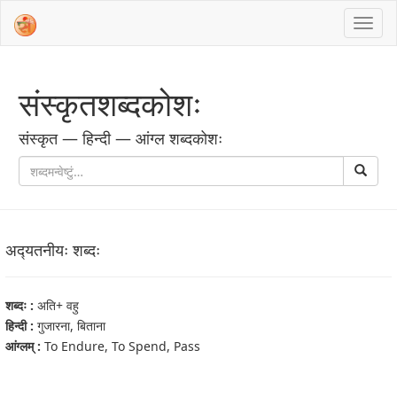
संस्‍कृतशब्‍दकोशः
संस्‍कृत — हिन्दी — आंग्ल शब्‍दकोशः
अद्‍यतनीयः शब्‍दः
शब्‍दः :
अति+ वहु
हिन्दी :
गुजारना, बिताना
आंग्‍लम् :
To Endure, To Spend, Pass