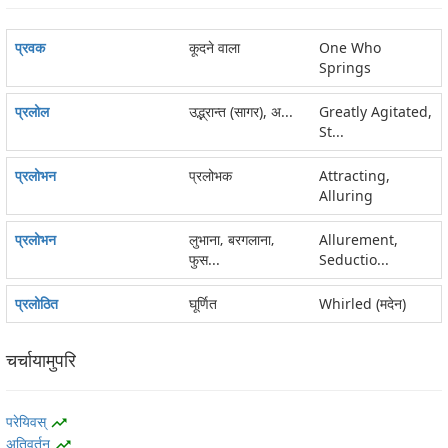
प्रवक
कूदने वाला
One Who
Springs
प्रलोल
उद्भ्रान्त (सागर), अ...
Greatly Agitated,
St...
प्रलोभन
प्रलोभक
Attracting,
Alluring
प्रलोभन
लुभाना‚ बरगलाना‚
Allurement,
फुस...
Seductio...
प्रलोठित
घूर्णित
Whirled (मदेन)
चर्चायामुपरि
परेयिवस्
trending_up
अतिवर्तन
trending_up