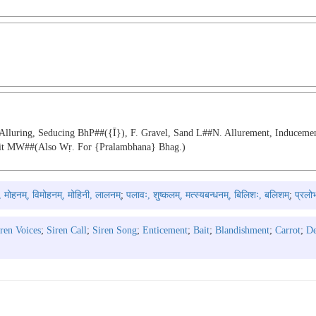
Alluring, Seducing BhP##({ī}), F. Gravel, Sand L##n. Allurement, Induceme
Bait MW##(also Wṛ. For {pralambhana} Bhag.)
, मोहनम्, विमोहनम्, मोहिनी, लालनम्
;
पलावः, शुष्कलम्, मत्स्यबन्धनम्, बिलिशः, बलिशम्
;
प्रलो
ren Voices
;
Siren Call
;
Siren Song
;
Enticement
;
Bait
;
Blandishment
;
Carrot
;
D