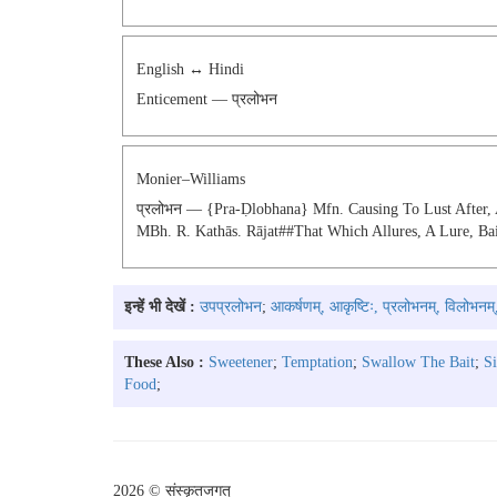
English ↔ Hindi
Enticement — प्रलोभन
Monier–Williams
प्रलोभन — {pra-Ḍlobhana} Mfn. Causing To Lust After, 
MBh. R. Kathās. Rājat##that Which Allures, A Lure, 
इन्हें भी देखें :
उपप्रलोभन
;
आकर्षणम्, आकृष्टिः, प्रलोभनम्, विलोभनम्
These Also :
Sweetener
;
Temptation
;
Swallow The Bait
;
Si
Food
;
2026 © संस्कृतजगत्