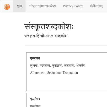
गृहम्
संस्‍कृतसहायताप्रकोष्‍ठः
Privacy Policy
पंजीकरणम्
संस्‍कृतशब्‍दकोशः
संस्‍कृत-हिन्दी-आंग्ल शब्दकोश
प्रलोभन
लुभाना‚ बरगलाना‚ फुसलाना‚ ललचाना‚ आकर्षण
Allurement, Seduction, Temptation
प्रलोभन
प्रलोभक