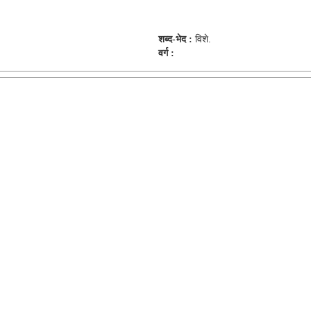
शब्द-भेद :
विशे.
वर्ग :