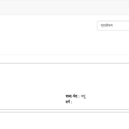
शब्द-भेद :
नपुं.
वर्ग :