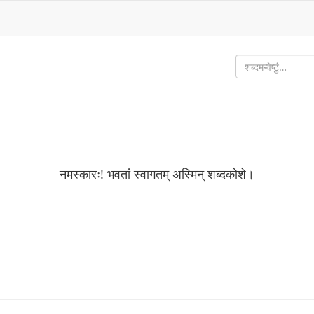
नमस्कारः! भवतां स्वागतम् अस्मिन् शब्‍दकोशे।