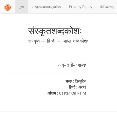
गृहम्
संस्‍कृतसहायताप्रकोष्‍ठः
Privacy Policy
पंजीकरणम्
संस्‍कृतशब्‍दकोशः
संस्‍कृत — हिन्दी — आंग्ल शब्‍दकोशः
अद्‍यतनीयः शब्‍दः
शब्‍दः :
त्रिपुटिन्
हिन्दी :
अरण्ड
आंग्‍लम् :
Caster Oil Paint