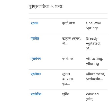
पूर्वप्रकाशिताः ५ शब्‍दाः
प्रवक
कूदने वाला
One Who
Springs
प्रलोल
उद्भ्रान्त (सागर),
Greatly
अ...
Agitated,
St...
प्रलोभन
प्रलोभक
Attracting,
Alluring
प्रलोभन
लुभाना‚
Allurement,
बरगलाना‚
Seductio...
फुस...
प्रलोठित
घूर्णित
Whirled
(मदेन)