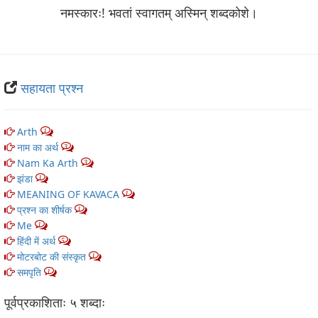
नमस्कारः! भवतां स्वागतम् अस्मिन् शब्‍दकोशे।
सहायता प्रश्न
Arth
1
नाम का अर्थ
3
Nam Ka Arth
3
झंडा
1
MEANING OF KAVACA
1
प्रश्न का शीर्षक
1
Me
1
हिंदी में अर्थ
5
मोटरबोट की संस्कृत
1
समपृति
1
पूर्वप्रकाशिताः ५ शब्‍दाः