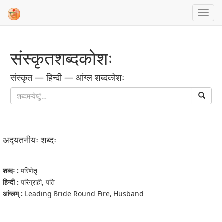
संस्‍कृतशब्‍दकोशः
संस्‍कृत — हिन्दी — आंग्ल शब्‍दकोशः
अद्‍यतनीयः शब्‍दः
शब्‍दः :
परिणेतृ
हिन्दी :
परिग्राही, पति
आंग्‍लम् :
Leading Bride Round Fire, Husband