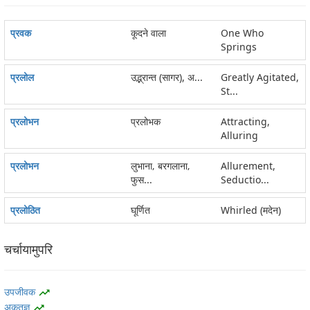
प्रवक
कूदने वाला
One Who
Springs
प्रलोल
उद्भ्रान्त (सागर), अ...
Greatly Agitated,
St...
प्रलोभन
प्रलोभक
Attracting,
Alluring
प्रलोभन
लुभाना‚ बरगलाना‚
Allurement,
फुस...
Seductio...
प्रलोठित
घूर्णित
Whirled (मदेन)
चर्चायामुपरि
उपजीवक
trending_up
अकृतज्ञ
trending_up