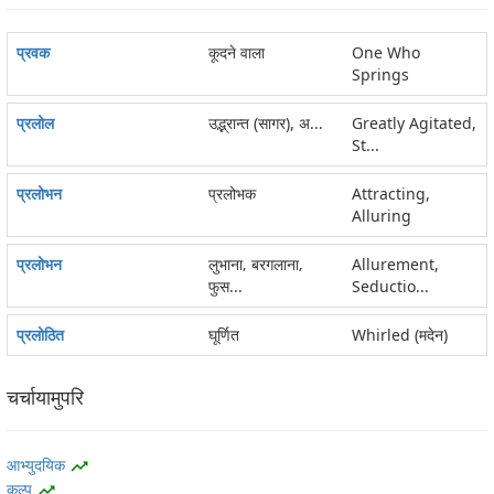
प्रवक
कूदने वाला
One Who
Springs
प्रलोल
उद्भ्रान्त (सागर), अ...
Greatly Agitated,
St...
प्रलोभन
प्रलोभक
Attracting,
Alluring
प्रलोभन
लुभाना‚ बरगलाना‚
Allurement,
फुस...
Seductio...
प्रलोठित
घूर्णित
Whirled (मदेन)
चर्चायामुपरि
आभ्युदयिक
trending_up
कल्प
trending_up