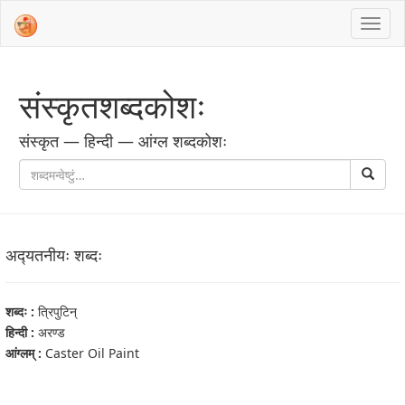
संस्‍कृतशब्‍दकोशः
संस्‍कृत — हिन्दी — आंग्ल शब्‍दकोशः
अद्‍यतनीयः शब्‍दः
शब्‍दः :
त्रिपुटिन्
हिन्दी :
अरण्ड
आंग्‍लम् :
Caster Oil Paint