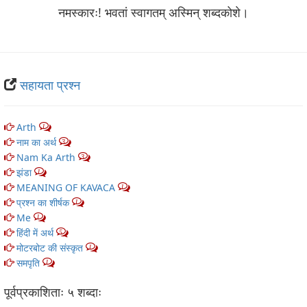
नमस्कारः! भवतां स्वागतम् अस्मिन् शब्‍दकोशे।
सहायता प्रश्न
Arth
1
नाम का अर्थ
3
Nam Ka Arth
3
झंडा
1
MEANING OF KAVACA
1
प्रश्न का शीर्षक
1
Me
1
हिंदी में अर्थ
5
मोटरबोट की संस्कृत
1
समपृति
1
पूर्वप्रकाशिताः ५ शब्‍दाः