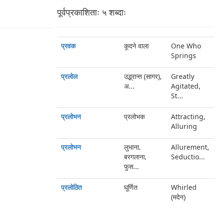
पूर्वप्रकाशिताः ५ शब्‍दाः
प्रवक
कूदने वाला
One Who
Springs
प्रलोल
उद्भ्रान्त (सागर),
Greatly
अ...
Agitated,
St...
प्रलोभन
प्रलोभक
Attracting,
Alluring
प्रलोभन
लुभाना‚
Allurement,
बरगलाना‚
Seductio...
फुस...
प्रलोठित
घूर्णित
Whirled
(मदेन)