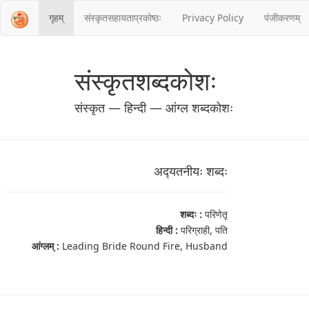
गृहम्
संस्‍कृतसहायताप्रकोष्‍ठः
Privacy Policy
पंजीकरणम्
संस्‍कृतशब्‍दकोशः
संस्‍कृत — हिन्दी — आंग्ल शब्‍दकोशः
अद्‍यतनीयः शब्‍दः
शब्‍दः :
परिणेतृ
हिन्दी :
परिग्राही, पति
आंग्‍लम् :
Leading Bride Round Fire, Husband