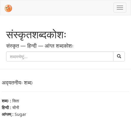
संस्‍कृतशब्‍दकोशः
संस्‍कृत — हिन्दी — आंग्ल शब्‍दकोशः
अद्‍यतनीयः शब्‍दः
शब्‍दः :
सिता
हिन्दी :
चीनी
आंग्‍लम् :
Sugar