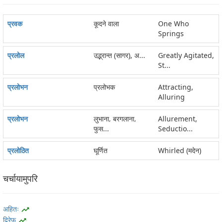
प्रवक
कूदने वाला
One Who
Springs
प्रलोल
उद्भ्रान्त (सागर), अ...
Greatly Agitated,
St...
प्रलोभन
प्रलोभक
Attracting,
Alluring
प्रलोभन
लुभाना‚ बरगलाना‚
Allurement,
फुस...
Seductio...
प्रलोठित
घूर्णित
Whirled (मदेन)
चर्चायामुपरि
अहितः
trending_up
द्विरेफ
trending_up