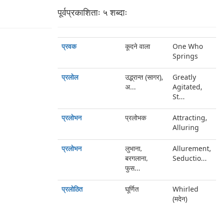
पूर्वप्रकाशिताः ५ शब्‍दाः
प्रवक
कूदने वाला
One Who
Springs
प्रलोल
उद्भ्रान्त (सागर),
Greatly
अ...
Agitated,
St...
प्रलोभन
प्रलोभक
Attracting,
Alluring
प्रलोभन
लुभाना‚
Allurement,
बरगलाना‚
Seductio...
फुस...
प्रलोठित
घूर्णित
Whirled
(मदेन)