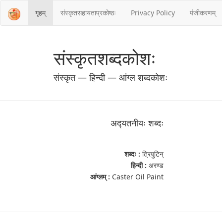
गृहम्
संस्‍कृतसहायताप्रकोष्‍ठः
Privacy Policy
पंजीकरणम्
संस्‍कृतशब्‍दकोशः
संस्‍कृत — हिन्दी — आंग्ल शब्‍दकोशः
अद्‍यतनीयः शब्‍दः
शब्‍दः :
त्रिपुटिन्
हिन्दी :
अरण्ड
आंग्‍लम् :
Caster Oil Paint