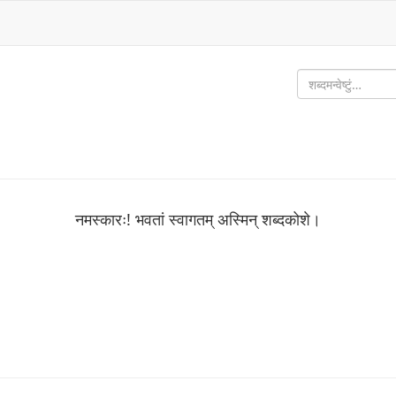
नमस्कारः! भवतां स्वागतम् अस्मिन् शब्‍दकोशे।