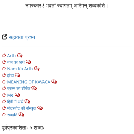
नमस्कारः! भवतां स्वागतम् अस्मिन् शब्‍दकोशे।
सहायता प्रश्न
Arth
1
नाम का अर्थ
3
Nam Ka Arth
3
झंडा
1
MEANING OF KAVACA
1
प्रश्न का शीर्षक
1
Me
1
हिंदी में अर्थ
5
मोटरबोट की संस्कृत
1
समपृति
1
पूर्वप्रकाशिताः ५ शब्‍दाः