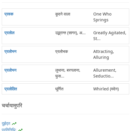
प्रवक
कूदने वाला
One Who
Springs
प्रलोल
उद्भ्रान्त (सागर), अ...
Greatly Agitated,
St...
प्रलोभन
प्रलोभक
Attracting,
Alluring
प्रलोभन
लुभाना‚ बरगलाना‚
Allurement,
फुस...
Seductio...
प्रलोठित
घूर्णित
Whirled (मदेन)
चर्चायामुपरि
दुर्हृद्त
trending_up
प्रतिनिधि:
trending_up