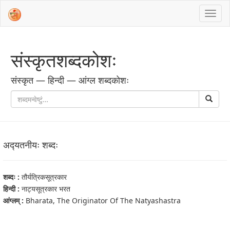
संस्‍कृतशब्‍दकोशः
संस्‍कृत — हिन्दी — आंग्ल शब्‍दकोशः
अद्‍यतनीयः शब्‍दः
शब्‍दः :
तौर्यत्रिकसूत्रकार
हिन्दी :
नाट्यसूत्रकार भरत
आंग्‍लम् :
Bharata, The Originator Of The Natyashastra