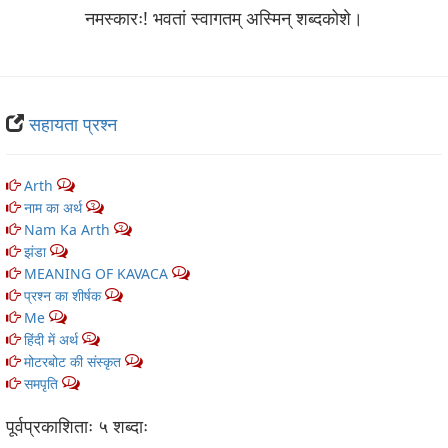
नमस्कारः! भवतां स्वागतम् अस्मिन् शब्‍दकोशे।
सहायता प्रश्न
Arth
1
नाम का अर्थ
3
Nam Ka Arth
3
झंडा
1
MEANING OF KAVACA
1
प्रश्न का शीर्षक
1
Me
1
हिंदी में अर्थ
5
मोटरबोट की संस्कृत
1
समपृति
1
पूर्वप्रकाशिताः ५ शब्‍दाः