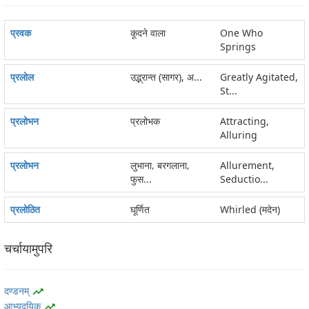
प्रवक
कूदने वाला
One Who
Springs
प्रलोल
उद्भ्रान्त (सागर), अ...
Greatly Agitated,
St...
प्रलोभन
प्रलोभक
Attracting,
Alluring
प्रलोभन
लुभाना‚ बरगलाना‚
Allurement,
फुस...
Seductio...
प्रलोठित
घूर्णित
Whirled (मदेन)
चर्चायामुपरि
दण्डनम्
trending_up
आभ्युदयिक
trending_up