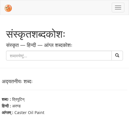
संस्‍कृतशब्‍दकोशः
संस्‍कृत — हिन्दी — आंग्ल शब्‍दकोशः
अद्‍यतनीयः शब्‍दः
शब्‍दः :
त्रिपुटिन्
हिन्दी :
अरण्ड
आंग्‍लम् :
Caster Oil Paint