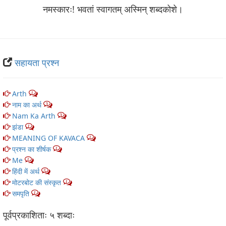
नमस्कारः! भवतां स्वागतम् अस्मिन् शब्‍दकोशे।
सहायता प्रश्न
Arth
1
नाम का अर्थ
3
Nam Ka Arth
3
झंडा
1
MEANING OF KAVACA
1
प्रश्न का शीर्षक
1
Me
1
हिंदी में अर्थ
5
मोटरबोट की संस्कृत
1
समपृति
1
पूर्वप्रकाशिताः ५ शब्‍दाः