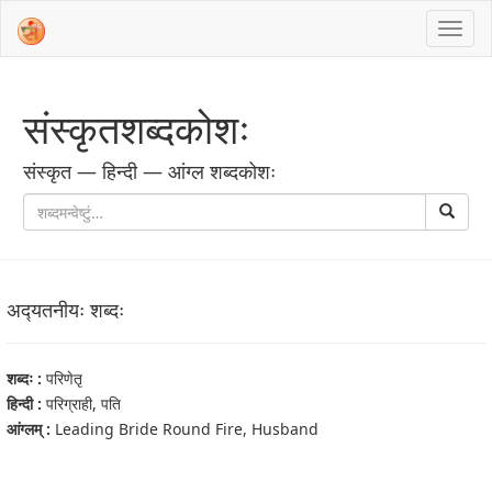
संस्‍कृतशब्‍दकोशः
संस्‍कृत — हिन्दी — आंग्ल शब्‍दकोशः
अद्‍यतनीयः शब्‍दः
शब्‍दः :
परिणेतृ
हिन्दी :
परिग्राही, पति
आंग्‍लम् :
Leading Bride Round Fire, Husband