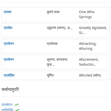
प्रवक
कूदने वाला
One Who
Springs
प्रलोल
उद्भ्रान्त (सागर), अ...
Greatly Agitated,
St...
प्रलोभन
प्रलोभक
Attracting,
Alluring
प्रलोभन
लुभाना‚ बरगलाना‚
Allurement,
फुस...
Seductio...
प्रलोठित
घूर्णित
Whirled (मदेन)
चर्चायामुपरि
उपसंतानः
trending_up
प्रतिनिधि:
trending_up