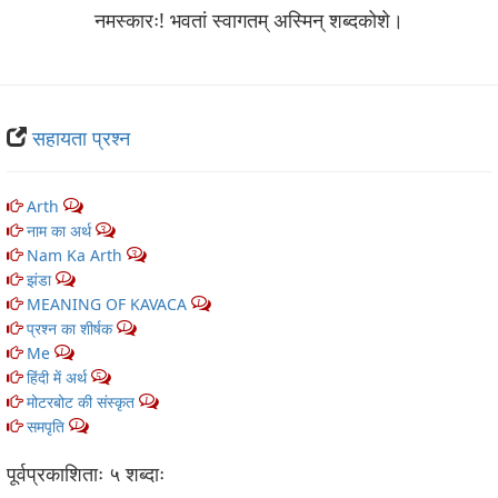
नमस्कारः! भवतां स्वागतम् अस्मिन् शब्‍दकोशे।
सहायता प्रश्न
Arth
1
नाम का अर्थ
3
Nam Ka Arth
3
झंडा
1
MEANING OF KAVACA
1
प्रश्न का शीर्षक
1
Me
1
हिंदी में अर्थ
5
मोटरबोट की संस्कृत
1
समपृति
1
पूर्वप्रकाशिताः ५ शब्‍दाः