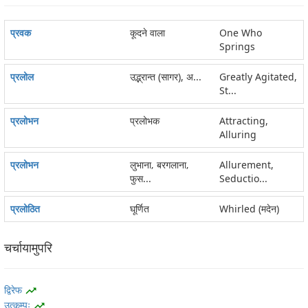
प्रवक
कूदने वाला
One Who
Springs
प्रलोल
उद्भ्रान्त (सागर), अ...
Greatly Agitated,
St...
प्रलोभन
प्रलोभक
Attracting,
Alluring
प्रलोभन
लुभाना‚ बरगलाना‚
Allurement,
फुस...
Seductio...
प्रलोठित
घूर्णित
Whirled (मदेन)
चर्चायामुपरि
द्विरेफ
trending_up
उत्कम्पः
trending_up