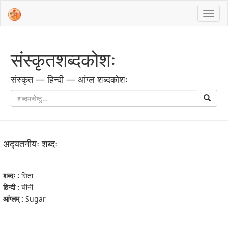
संस्‍कृतशब्‍दकोशः
संस्‍कृत — हिन्दी — आंग्ल शब्‍दकोशः
अद्‍यतनीयः शब्‍दः
शब्‍दः :
सिता
हिन्दी :
चीनी
आंग्‍लम् :
Sugar