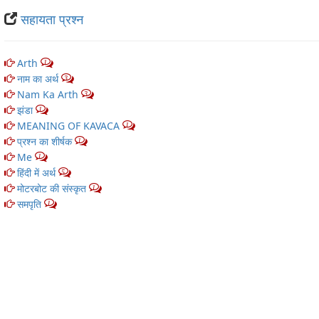
सहायता प्रश्न
Arth
1
नाम का अर्थ
3
Nam Ka Arth
3
झंडा
1
MEANING OF KAVACA
1
प्रश्न का शीर्षक
1
Me
1
हिंदी में अर्थ
5
मोटरबोट की संस्कृत
1
समपृति
1