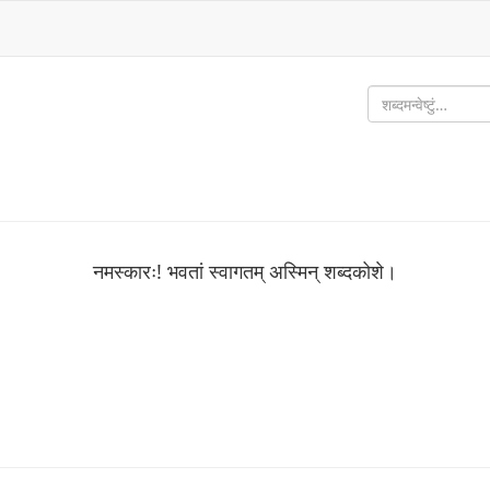
नमस्कारः! भवतां स्वागतम् अस्मिन् शब्‍दकोशे।