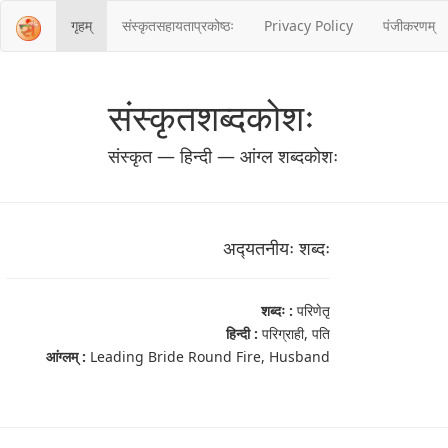
गृहम्
संस्‍कृतसहायताप्रकोष्‍ठः
Privacy Policy
पंजीकरणम्
संस्‍कृतशब्‍दकोशः
संस्‍कृत — हिन्दी — आंग्ल शब्‍दकोशः
अद्‍यतनीयः शब्‍दः
शब्‍दः :
परिणेतृ
हिन्दी :
परिग्राही, पति
आंग्‍लम् :
Leading Bride Round Fire, Husband