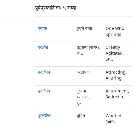
पूर्वप्रकाशिताः ५ शब्‍दाः
प्रवक
कूदने वाला
One Who
Springs
प्रलोल
उद्भ्रान्त (सागर),
Greatly
अ...
Agitated,
St...
प्रलोभन
प्रलोभक
Attracting,
Alluring
प्रलोभन
लुभाना‚
Allurement,
बरगलाना‚
Seductio...
फुस...
प्रलोठित
घूर्णित
Whirled
(मदेन)