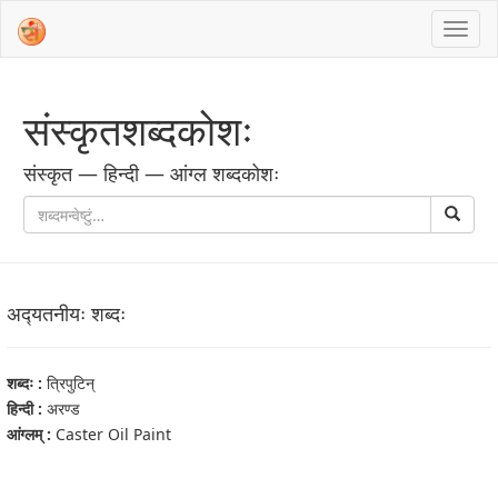
संस्‍कृतशब्‍दकोशः
संस्‍कृत — हिन्दी — आंग्ल शब्‍दकोशः
अद्‍यतनीयः शब्‍दः
शब्‍दः :
त्रिपुटिन्
हिन्दी :
अरण्ड
आंग्‍लम् :
Caster Oil Paint