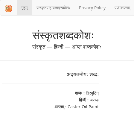
गृहम्
संस्‍कृतसहायताप्रकोष्‍ठः
Privacy Policy
पंजीकरणम्
संस्‍कृतशब्‍दकोशः
संस्‍कृत — हिन्दी — आंग्ल शब्‍दकोशः
अद्‍यतनीयः शब्‍दः
शब्‍दः :
त्रिपुटिन्
हिन्दी :
अरण्ड
आंग्‍लम् :
Caster Oil Paint