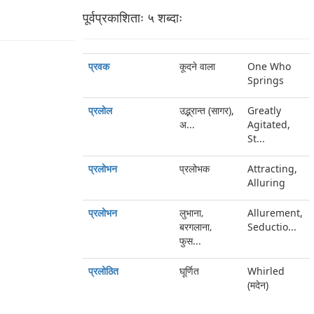
पूर्वप्रकाशिताः ५ शब्‍दाः
प्रवक
कूदने वाला
One Who
Springs
प्रलोल
उद्भ्रान्त (सागर),
Greatly
अ...
Agitated,
St...
प्रलोभन
प्रलोभक
Attracting,
Alluring
प्रलोभन
लुभाना‚
Allurement,
बरगलाना‚
Seductio...
फुस...
प्रलोठित
घूर्णित
Whirled
(मदेन)