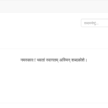
नमस्कारः! भवतां स्वागतम् अस्मिन् शब्‍दकोशे।