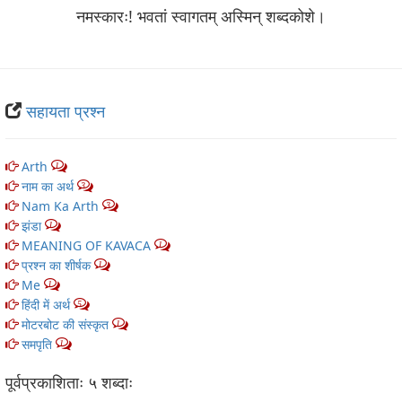
नमस्कारः! भवतां स्वागतम् अस्मिन् शब्‍दकोशे।
सहायता प्रश्न
Arth
1
नाम का अर्थ
3
Nam Ka Arth
3
झंडा
1
MEANING OF KAVACA
1
प्रश्न का शीर्षक
1
Me
1
हिंदी में अर्थ
5
मोटरबोट की संस्कृत
1
समपृति
1
पूर्वप्रकाशिताः ५ शब्‍दाः