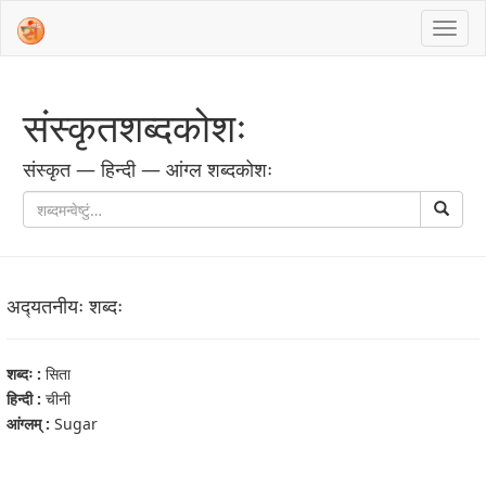
संस्‍कृतशब्‍दकोशः
संस्‍कृत — हिन्दी — आंग्ल शब्‍दकोशः
अद्‍यतनीयः शब्‍दः
शब्‍दः :
सिता
हिन्दी :
चीनी
आंग्‍लम् :
Sugar