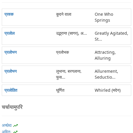
प्रवक
कूदने वाला
One Who
Springs
प्रलोल
उद्भ्रान्त (सागर), अ...
Greatly Agitated,
St...
प्रलोभन
प्रलोभक
Attracting,
Alluring
प्रलोभन
लुभाना‚ बरगलाना‚
Allurement,
फुस...
Seductio...
प्रलोठित
घूर्णित
Whirled (मदेन)
चर्चायामुपरि
अच्छेद्य
trending_up
अहितः
trending_up