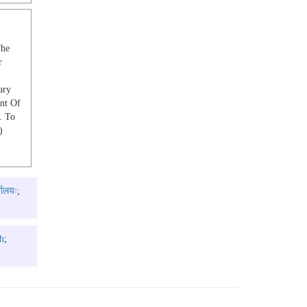
The
r
ary
nt Of
. To
)
्यालयः
;
h
;