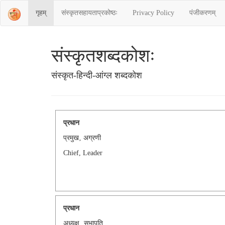
गृहम्
संस्‍कृतसहायताप्रकोष्‍ठः
Privacy Policy
पंजीकरणम्
संस्‍कृतशब्‍दकोशः
संस्‍कृत-हिन्दी-आंग्ल शब्दकोश
प्रधान
प्रमुख‚ अग्रणी
Chief, Leader
प्रधान
अध्यक्ष‚ सभापति