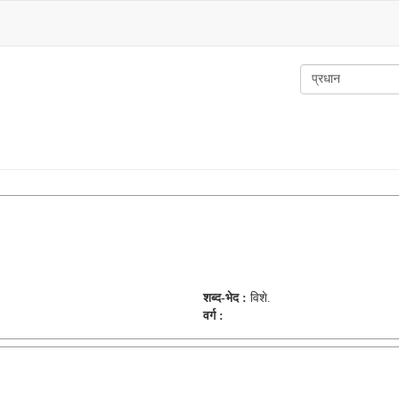
शब्द-भेद :
विशे.
वर्ग :