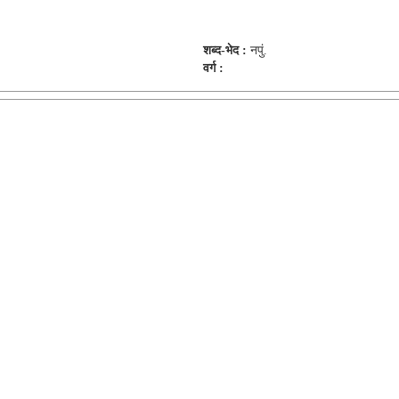
शब्द-भेद :
नपुं.
वर्ग :