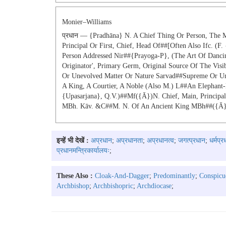
Monier–Williams
प्रधान — {pradhāna} N. A Chief Thing Or Person, The 
Principal Or First, Chief, Head Of##[often Also Ifc. (
Person Addressed Nir##{prayoga-P}, (the Art Of Dancing)
Originator', Primary Germ, Original Source Of The Vis
Or Unevolved Matter Or Nature Sarvad##supreme Or Uni
A King, A Courtier, A Noble (also M.) L##an Elephan
{upasarjana}, Q.v.)##mf({ā})n. Chief, Main, Principal
MBh. Kāv. &c##m. N. Of An Ancient King MBh##({ā}), F
इन्हें भी देखें :
अप्रधान
;
अप्रधानता
;
अप्रधानत्व
;
जगत्प्रधान
;
धर्मप्र
प्रधानमन्त्रिकार्यालयः
;
These Also :
Cloak-And-Dagger
;
Predominantly
;
Conspicu
Archbishop
;
Archbishopric
;
Archdiocase
;