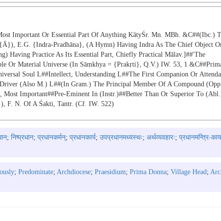
Most Important Or Essential Part Of Anything KātyŚr. Mn. MBh. &c##(ibc.) 
f. {ā}), E.g. {indra-Pradhāna}, (a Hymn) Having Indra As The Chief Object O
 Having Practice As Its Essential Part, Chiefly Practical Mālav.]##'the
ible Or Material Universe (in Sāṃkhya = {prakṛti}, Q.v.) IW. 53, 1 &c##prim
versal Soul L##intellect, Understanding L##the First Companion Or Attenda
t-Driver (also M.) L##(in Gram.) The Principal Member Of A Compound (opp
, Most Important##pre-Eminent In (instr.)##better Than Or Superior To (abl.
. N. Of A Śakti, Tantr. (cf. IW. 522)
धान
;
निष्प्रधान
;
प्रधानकर्मन्
;
प्रधानकार्य
;
उपप्रधानमध्यस्थः
;
अर्थव्यवहारः
;
प्रधानमन्त्रि-कार
ously
;
Predominate
;
Archdiocese
;
Praesidium
;
Prima Donna
;
Village Head
;
Arc