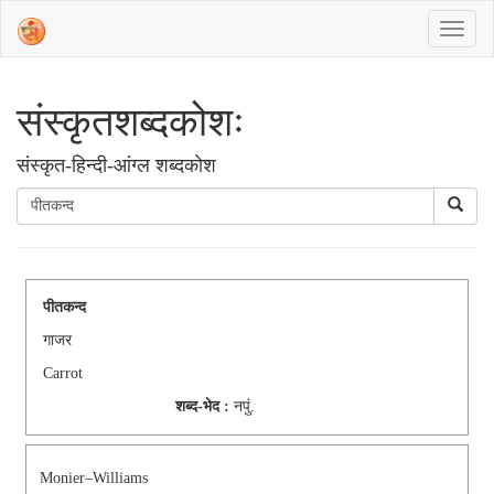
संस्‍कृतशब्‍दकोशः
संस्‍कृत-हिन्दी-आंग्ल शब्दकोश
पीतकन्द
गाजर
Carrot
शब्द-भेद :
नपुं.
Monier–Williams