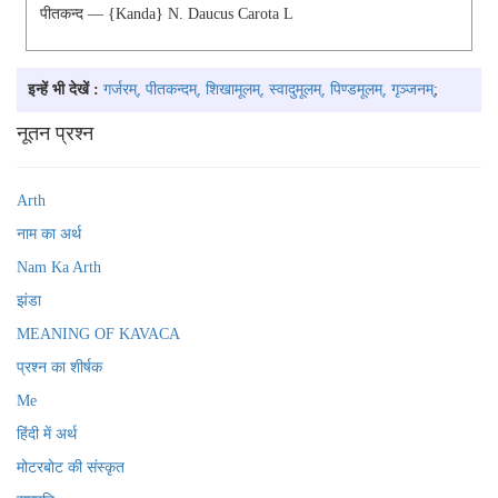
पीतकन्द — {kanda} N. Daucus Carota L
इन्हें भी देखें :
गर्जरम्, पीतकन्दम्, शिखामूलम्, स्वादुमूलम्, पिण्डमूलम्, गृञ्जनम्
;
नूतन प्रश्न
Arth
नाम का अर्थ
Nam Ka Arth
झंडा
MEANING OF KAVACA
प्रश्न का शीर्षक
Me
हिंदी में अर्थ
मोटरबोट की संस्कृत