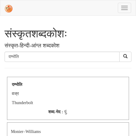
संस्‍कृतशब्‍दकोशः
संस्‍कृत-हिन्दी-आंग्ल शब्दकोश
दम्भोलि
वज्र
Thunderbolt
शब्द-भेद :
पुं.
Monier–Williams