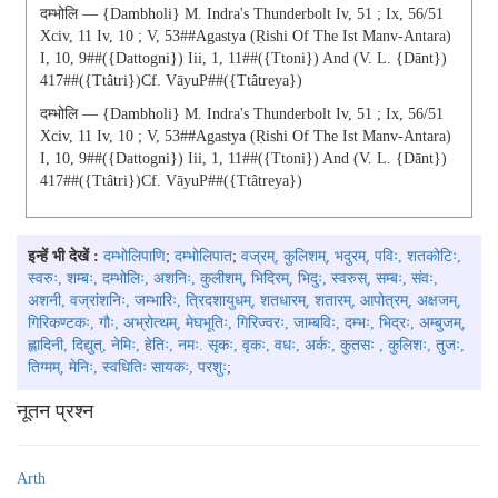
दम्भोलि — {dambholi} M. Indra's Thunderbolt Iv, 51 ; Ix, 56/51
Xciv, 11 Iv, 10 ; V, 53##Agastya (Ṛishi Of The Ist Manv-Antara)
I, 10, 9##({dattogni}) Iii, 1, 11##({ttoni}) And (v. L. {dānt})
417##({ttâtri})cf. VāyuP##({ttâtreya})
दम्भोलि — {dambholi} M. Indra's Thunderbolt Iv, 51 ; Ix, 56/51
Xciv, 11 Iv, 10 ; V, 53##Agastya (Ṛishi Of The Ist Manv-Antara)
I, 10, 9##({dattogni}) Iii, 1, 11##({ttoni}) And (v. L. {dānt})
417##({ttâtri})cf. VāyuP##({ttâtreya})
इन्हें भी देखें :
दम्भोलिपाणि
;
दम्भोलिपात
;
वज्रम्, कुलिशम्, भदुरम्, पविः, शतकोटिः,
स्वरुः, शम्बः, दम्भोलिः, अशनिः, कुलीशम्, भिदिरम्, भिदुः, स्वरुस्, सम्बः, संवः,
अशनी, वज्रांशनिः, जम्भारिः, त्रिदशायुधम्, शतधारम्, शतारम्, आपोत्रम्, अक्षजम्,
गिरिकण्टकः, गौः, अभ्रोत्थम्, मेघभूतिः, गिरिज्वरः, जाम्बविः, दम्भः, भिद्रः, अम्बुजम्,
ह्लादिनी, दिद्युत्, नेमिः, हेतिः, नमः. सृकः, वृकः, वधः, अर्कः, कुतसः , कुलिशः, तुजः,
तिग्मम्, मेनिः, स्वधितिः सायकः, परशुः
;
नूतन प्रश्न
Arth