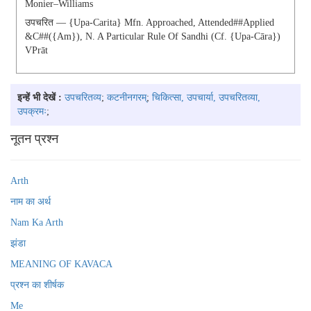
Monier–Williams
उपचरित — {upa-Carita} Mfn. Approached, Attended##applied
&c##({am}), N. A Particular Rule Of Sandhi (cf. {upa-Cāra})
VPrāt
इन्हें भी देखें :
उपचरितव्य
;
कटनीनगरम्
;
चिकित्सा, उपचार्या, उपचरितव्या,
उपक्रमः
;
नूतन प्रश्न
Arth
नाम का अर्थ
Nam Ka Arth
झंडा
MEANING OF KAVACA
प्रश्न का शीर्षक
Me