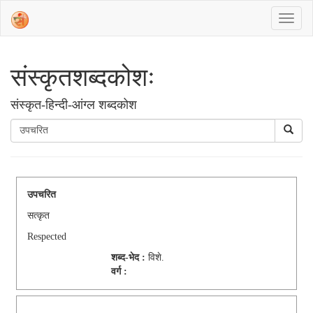
संस्‍कृतशब्‍दकोशः
संस्‍कृत-हिन्दी-आंग्ल शब्दकोश
उपचरित
सत्कृत
Respected
शब्द-भेद :
विशे.
वर्ग :