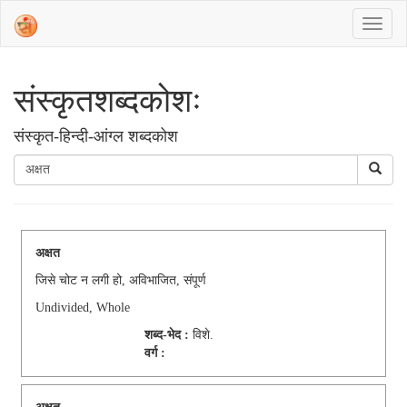
संस्‍कृतशब्‍दकोशः
संस्‍कृत-हिन्दी-आंग्ल शब्दकोश
अक्षत
जिसे चोट न लगी हो, अविभाजित, संपूर्ण
Undivided, Whole
शब्द-भेद :
विशे.
वर्ग :