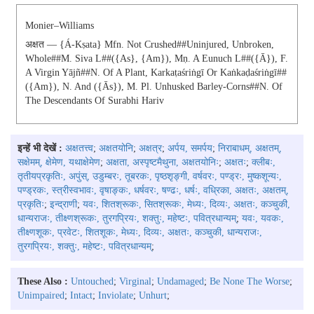
Monier–Williams
अक्षत — {á-Kṣata} Mfn. Not Crushed##uninjured, Unbroken,
Whole##m. Siva L##({as}, {am}), Mṇ. A Eunuch L##({ā}), F.
A Virgin Yājñ##N. Of A Plant, Karkaṭaśriṅgī Or Kaṅkaḍaśriṅgī##
({am}), N. And ({ās}), M. Pl. Unhusked Barley-Corns##N. Of
The Descendants Of Surabhi Hariv
इन्हें भी देखें :
अक्षतत्त्व
;
अक्षतयोनि
;
अक्षत्र
;
अर्पय, समर्पय
;
निराबाधम्, अक्षतम्,
सक्षेमम्, क्षेमेण, यथाक्षेमेण
;
अक्षता, अस्पृष्टमैथुना, अक्षतयोनिः
;
अक्षतः
;
क्लीबः,
तृतीयप्रकृतिः, अपुंस्, उडुम्बरः, तूबरकः, पृष्ठशृङ्गी, वर्षवरः, पण्ड्रः, मुष्कशून्यः,
पण्ड्रकः, स्त्रीस्वभावः, वृषाङ्कः, धर्षवरः, षण्ढः, धर्षः, वध्रिका, अक्षतः, अक्षतम्,
प्रकृतिः
;
इन्द्राणी
;
यवः, शितश्रूकः, सितश्रूकः, मेध्यः, दिव्यः, अक्षतः, कञ्चुकी,
धान्यराजः, तीक्ष्णश्रूकः, तुरगप्रियः, शक्तुः, महेष्टः, पवित्रधान्यम्
;
यवः, यवकः,
तीक्ष्णशूकः, प्रवेटः, शितशूकः, मेध्यः, दिव्यः, अक्षतः, कञ्चुकी, धान्यराजः,
तुरगप्रियः, शक्तुः, महेष्टः, पवित्रधान्यम्
;
These Also :
Untouched
;
Virginal
;
Undamaged
;
Be None The Worse
;
Unimpaired
;
Intact
;
Inviolate
;
Unhurt
;