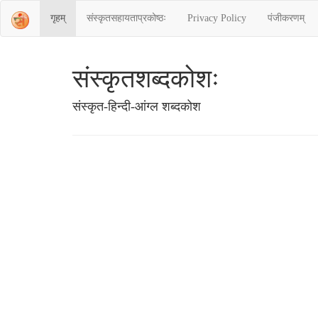
गृहम्
संस्‍कृतसहायताप्रकोष्‍ठः
Privacy Policy
पंजीकरणम्
संस्‍कृतशब्‍दकोशः
संस्‍कृत-हिन्दी-आंग्ल शब्दकोश